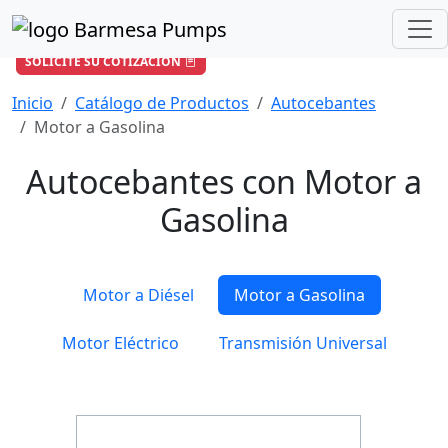
¿Cómo podemos ayudarle?
+57 601 896 6652
/
ventas-co@barmesapumps.com
SOLICITE SU COTIZACIÓN
Inicio
Catálogo de Productos
Autocebantes
Motor a Gasolina
Autocebantes con Motor a
Gasolina
Motor a Diésel
Motor a Gasolina
Motor Eléctrico
Transmisión Universal