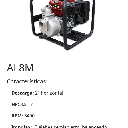
Previous
Next
AL8M
Características:
Descarga:
2" horizontal
HP:
3.5 - 7
RPM:
3400
Impulsor:
3 álabes semiabierto, balanceado