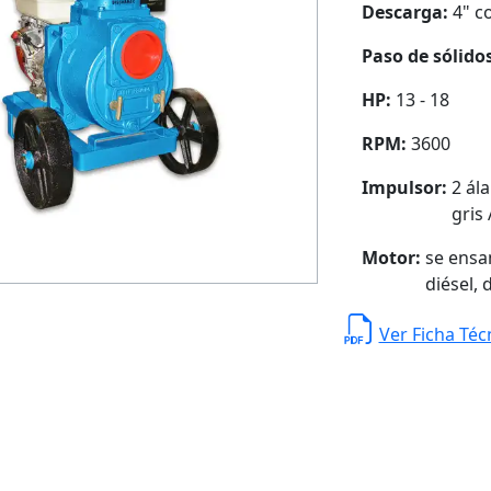
Descarga:
4" c
Paso de sólido
HP:
13 - 18
RPM:
3600
Impulsor:
2 ál
gris
Motor:
se ensa
diésel, 
Ver Ficha Téc