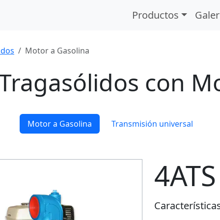
Productos
Galer
idos
Motor a Gasolina
Tragasólidos con Mo
Motor a Gasolina
Transmisión universal
4ATS
Características