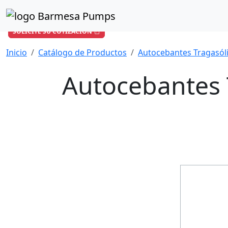
¿Cómo podemos ayudarle?
+57 601 896 6652
/
ventas-co@barmesapumps.com
SOLICITE SU COTIZACIÓN
Inicio
Catálogo de Productos
Autocebantes Tragasól
Autocebantes 