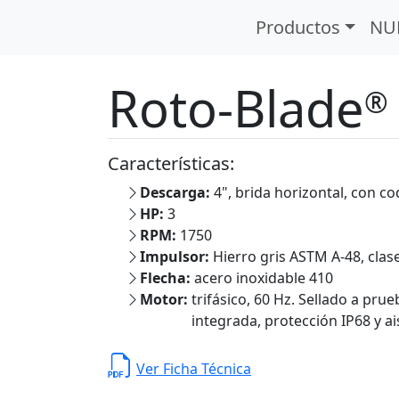
oras
Roto-Blade®
Productos
NU
Roto-Blade
®
Características:
Descarga:
4", brida horizontal, con cod
HP:
3
RPM:
1750
Impulsor:
Hierro gris ASTM A-48, clase
Flecha:
acero inoxidable 410
Motor:
trifásico, 60 Hz. Sellado a pr
integrada, protección IP68 y ai
Ver Ficha Técnica