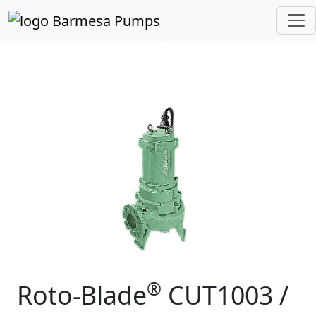
Inicio
Catálogo de Productos
Sumergibles
Cortadoras
Roto-Blade®
®
Roto-Blade
CUT1003 /