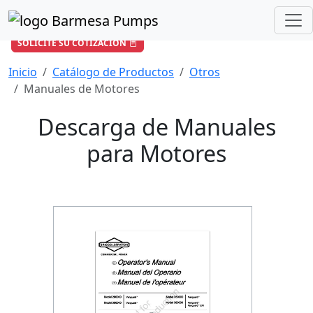
¿Cómo podemos ayudarle?
+57 601 896 6652
/
ventas-co@barmesapumps.com
SOLICITE SU COTIZACIÓN
Inicio
Catálogo de Productos
Otros
Manuales de Motores
Descarga de Manuales
para Motores