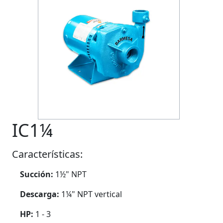
Previous
Next
IC1¼
Características:
Succión:
1½" NPT
Descarga:
1¼" NPT vertical
HP:
1 - 3