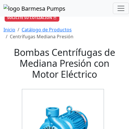
¿Cómo podemos ayudarle?
+57 601 896 6652
/
ventas-co@barmesapumps.com
SOLICITE SU COTIZACIÓN
Inicio
Catálogo de Productos
Centrífugas Mediana Presión
Bombas Centrífugas de
Mediana Presión con
Motor Eléctrico