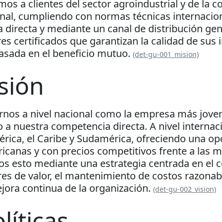
mos a clientes del sector agroindustrial y de la 
onal, cumpliendo con normas técnicas internacion
ta directa y mediante un canal de distribución g
es certificados que garantizan la calidad de s
basada en el beneficio mutuo.
(det-gu-001_mision)
sión
rnos a nivel nacional como la empresa más joven
 a nuestra competencia directa. A nivel interna
rica, el Caribe y Sudamérica, ofreciendo una op
canas y con precios competitivos frente a las ma
s esto mediante una estrategia centrada en el 
es de valor, el mantenimiento de costos razonabl
jora continua de la organización.
(det-gu-002_vision)
líticas