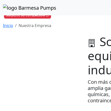
¿Cómo podemos ayudarle?
+57 601 896 6652
/
ventas-co@barmesapumps.com
SOLICITE SU COTIZACIÓN
Inicio
Nuestra Empresa
S
equ
indu
Con más d
amplia gam
químicas, 
contraince