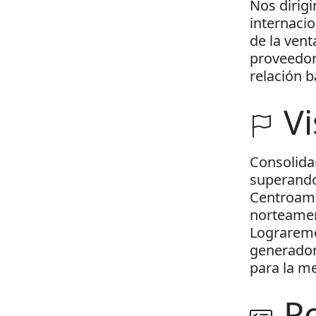
Nos dirigi
internaci
de la ven
proveedor
relación 
Vi
Consolida
superando
Centroamé
norteameri
Lograremo
generador
para la me
Po